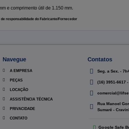
 mm e comprimento útil de 1.150 mm.
 de responsabilidade do Fabricante/Fornecedor
Navegue
Contatos
A EMPRESA
Seg. a Sex. - 7h
PEÇAS
(16) 3951-6617 -
LOCAÇÃO
comercial@lifse
ASSISTÊNCIA TÉCNICA
Rua Manoel Gom
PRIVACIDADE
Sumaré - Cravi
CONTATO
Google Safe B