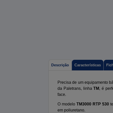
Características
Fic
Descrição
Precisa de um equipamento bá
da Paletrans, linha
TM
, é per
face.
O modelo
TM3000 RTP 530
te
em poliuretano.