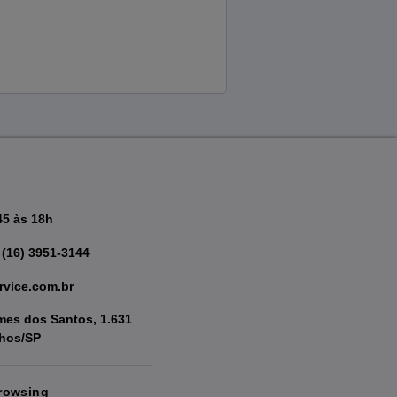
45 às 18h
 (16) 3951-3144
rvice.com.br
es dos Santos, 1.631
nhos/SP
rowsing