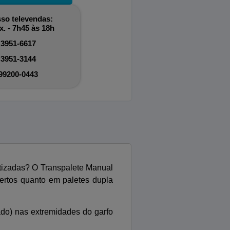
so televendas:
x. - 7h45 às 18h
 3951-6617
 3951-3144
 99200-0443
tizadas? O Transpalete Manual
bertos quanto em paletes dupla
do) nas extremidades do garfo