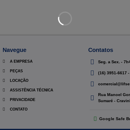
Navegue
Contatos
A EMPRESA
Seg. a Sex. - 7h
PEÇAS
(16) 3951-6617 -
LOCAÇÃO
comercial@lifse
ASSISTÊNCIA TÉCNICA
Rua Manoel Gom
PRIVACIDADE
Sumaré - Cravi
CONTATO
Google Safe B