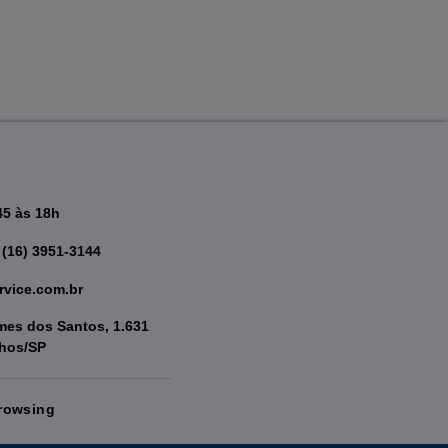
45 às 18h
 (16) 3951-3144
rvice.com.br
es dos Santos, 1.631
nhos/SP
rowsing