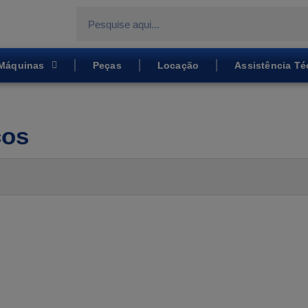
Máquinas
Peças
Locação
Assistência Té
cos