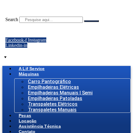
Ir
para
o
Search
conteúdo
Facebook-f
Instagram
Linkedin-in
A Lif Service
Máquinas
Carro Pantográfico
Empilhadeiras Elétricas
Empilhadeiras Manuais | Semi
Empilhadeiras Patoladas
Transpaletes Elétricos
Transpaletes Manuais
Peças
Locação
Assistência Técnica
Contato