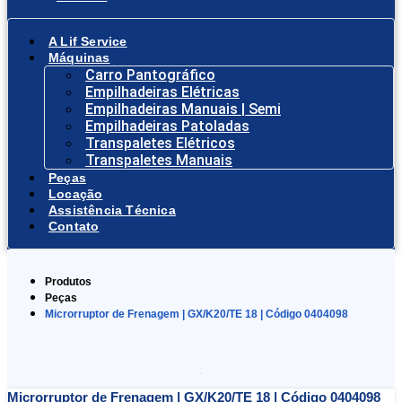
A Lif Service
Máquinas
Carro Pantográfico
Empilhadeiras Elétricas
Empilhadeiras Manuais | Semi
Empilhadeiras Patoladas
Transpaletes Elétricos
Transpaletes Manuais
Peças
Locação
Assistência Técnica
Contato
Produtos
Peças
Microrruptor de Frenagem | GX/K20/TE 18 | Código 0404098
Microrruptor de Frenagem | GX/K20/TE 18 | Código 0404098